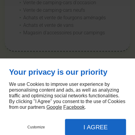
Vente de camping-cars d'occasion
Vente de camping-cars neufs
Achats et vente de fourgons aménagés
Achats et vente de vans
Magasin d'accessoires pour campings
Your privacy is our priority
We use Cookies to improve user experience by
personalising content and ads, as well as analyzing
traffic and optimizing social networks functionalities.
Nos atouts
By clicking "I Agree" you consent to the use of Cookies
from our partners
Google
Facebook
.
Entreprise familiale
Spécialiste du véhicule loisir
I AGREE
Customize
Plus de 30 ans d'expérience dans le