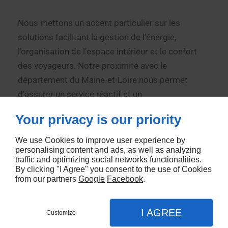
Nous mettons un accent particulier sur les
solutions facilitant la gestion de l’énergie,
l’organisation de l’espace intérieur et le confort
des voyageurs. Notre proximité avec le
département du Maine-et-Loire nous permet
d’assurer un service réactif et un
accompagnement personnalisé pour chaque
Your privacy is our priority
client.
We use Cookies to improve user experience by
personalising content and ads, as well as analyzing
traffic and optimizing social networks functionalities.
By clicking "I Agree" you consent to the use of Cookies
Que vous prépariez un court séjour ou un voyage
from our partners
Google
Facebook
.
prolongé, notre magasin est la référence locale
pour tous vos besoins en
accessoires de
I AGREE
Customize
camping
.